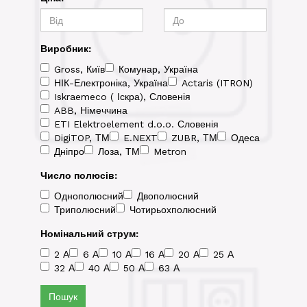
Виробник:
Gross, Київ
Комунар, Україна
НІК-Електроніка, Україна
Actaris (ITRON)
Iskraemeco ( Іскра), Словенія
ABB, Німеччина
ETI Elektroelement d.o.o. Словенія
DigiTOP, ТМ
E.NEXT
ZUBR, ТМ
Одеса
Дніпро
Лоза, ТМ
Metron
Число полюсів:
Однополюсний
Двополюсний
Триполюсний
Чотирьохполюсний
Номінальний струм:
2 А
6 А
10 А
16 А
20 А
25 А
32 А
40 А
50 А
63 А
Пошук