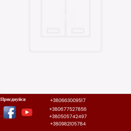
Приєднуйся
+380663009517
+380677527856
+380505742497
+380982105784