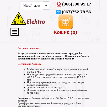
(066)300 95 17
(067)752 78 56
Кошик
(0)
Доставка та
оплата
Якщо сума вашого замовлення – понад 5000 грн, для його
отримання необхідно пред'явити паспорт. Ці вимоги пов'язані з
набранням чинності законом від 06.12.19 №361-IX.
Доставка по Харкову
Мінімальна вартість партії товарів, що підлягають доставці
300,00 грн.
Під час доставки продукції вартістю від 300,00 грн. до 10
000,00 грн. (включно) ціна послуги становить 100,00
грн.
При доставці продукції вартістю понад 10 000,00 грн.
послуга безкоштовна.
Доставка здійснюється до під'їзду.
Доставка до квартири платна і залежить від ваги обладнання
та поверхів.
Доставка
по Харкову відбувається з 10.00 до 18.00 з понеділка по
п'ятницю.
При оформленні замовлення наші менеджери узгодять із Вами
зручний час доставки.