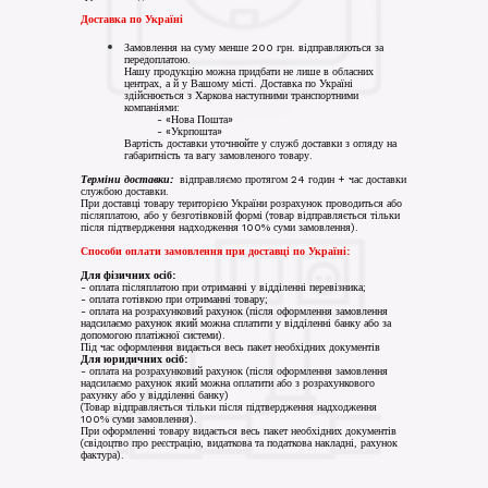
Доставка по Україні
Замовлення на суму менше 200 грн. відправляються за
передоплатою.
Нашу продукцію можна придбати не лише в обласних
центрах, а й у Вашому місті. Доставка по Україні
здійснюється з Харкова наступними транспортними
компаніями:
- «Нова Пошта»
https://novaposhta.ua/
- «Укрпошта»
https://www.ukrposhta.ua/ua
Вартість доставки уточнюйте у служб доставки з огляду на
габаритність та вагу замовленого товару.
Терміни доставки:
відправляємо протягом 24 годин + час доставки
службою доставки.
При доставці товару територією України розрахунок проводиться або
післяплатою, або у безготівковій формі (товар відправляється тільки
після підтвердження надходження 100% суми замовлення).
Способи оплати замовлення при доставці по Україні:
Для фізичних осіб:
- оплата післяплатою при отриманні у відділенні перевізника;
- оплата готівкою при отриманні товару;
- оплата на розрахунковий рахунок (після оформлення замовлення
надсилаємо рахунок який можна сплатити у відділенні банку або за
допомогою платіжної системи).
Під час оформлення видається весь пакет необхідних документів
Для юридичних осіб:
- оплата на розрахунковий рахунок (після оформлення замовлення
надсилаємо рахунок який можна оплатити або з розрахункового
рахунку або у відділенні банку)
(Товар відправляється тільки після підтвердження надходження
100% суми замовлення).
При оформленні товару видається весь пакет необхідних документів
(свідоцтво про реєстрацію, видаткова та податкова накладні, рахунок
фактура).