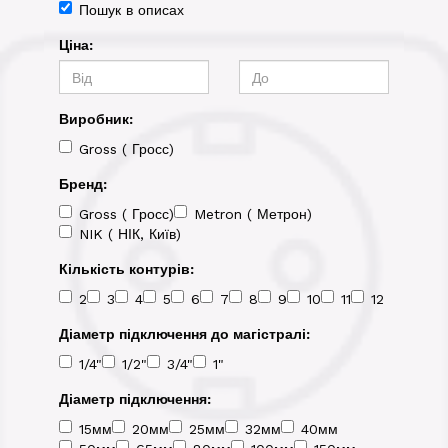
Пошук в описах
Ціна:
Виробник:
Gross ( Гросс)
Бренд:
Gross ( Гросс)
Metron ( Метрон)
NIK ( НІК, Київ)
Кількість контурів:
2
3
4
5
6
7
8
9
10
11
12
Діаметр підключення до магістралі:
1/4"
1/2"
3/4"
1"
Діаметр підключення:
15мм
20мм
25мм
32мм
40мм