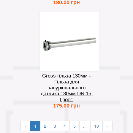
180.00 грн
Gross гільза 130мм -
Гільза для
занурювального
датчика 130мм DN 15,
Гросс
175.00 грн
«
1
2
3
4
5
...
10
»