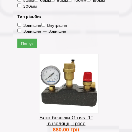
50мм
65мм
80мм
100мм
150мм
200мм
Тип різьби:
Зовнішня
Внутрішня
Зовнішня — Зовнішня
Пошук
Блок безпеки Gross 1"
в ізоляції, Гросс
880.00 грн