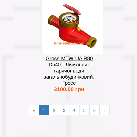
Gross MTW-UA R80
Dn40 - Лічильник
гарячої води
загальнобудинковий,
Гросс
3100.00 грн
«
1
2
3
4
5
6
»