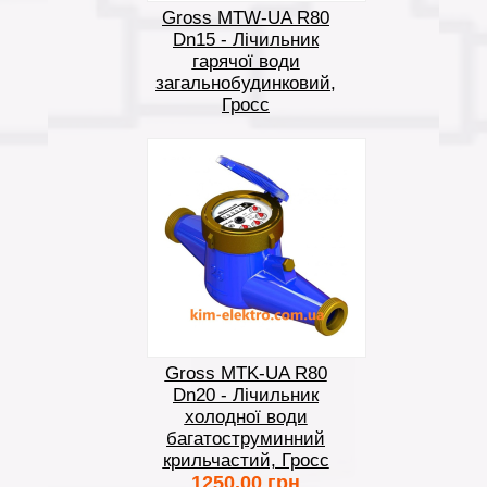
Gross MTW-UA R80
Dn15 - Лічильник
гарячої води
загальнобудинковий,
Гросс
Gross MTK-UA R80
Dn20 - Лічильник
холодної води
багатоструминний
крильчастий, Гросс
1250.00 грн