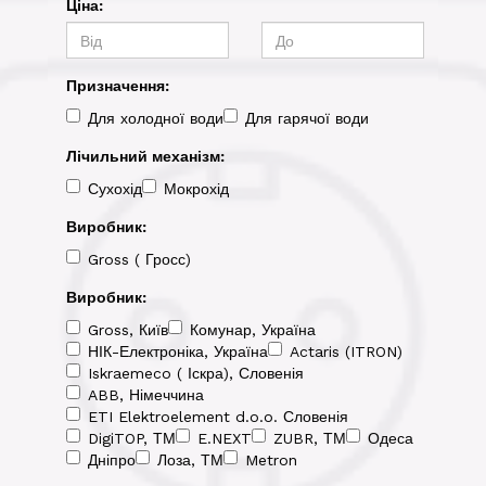
Ціна:
Призначення:
Для холодної води
Для гарячої води
Лічильний механізм:
Сухохід
Мокрохід
Виробник:
Gross ( Гросс)
Виробник:
Gross, Київ
Комунар, Україна
НІК-Електроніка, Україна
Actaris (ITRON)
Iskraemeco ( Іскра), Словенія
ABB, Німеччина
ETI Elektroelement d.o.o. Словенія
DigiTOP, ТМ
E.NEXT
ZUBR, ТМ
Одеса
Дніпро
Лоза, ТМ
Metron