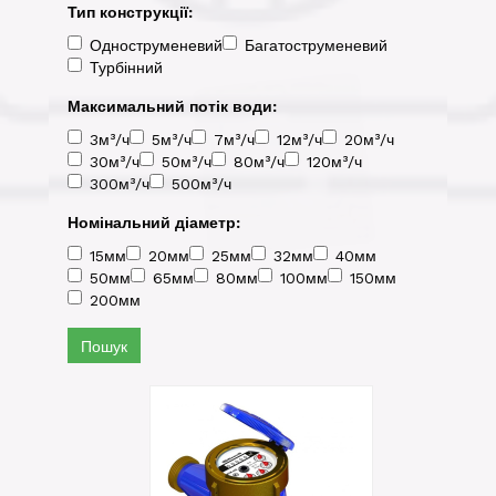
Тип конструкції:
Одноструменевий
Багатоструменевий
Турбінний
Максимальний потік води:
3м³/ч
5м³/ч
7м³/ч
12м³/ч
20м³/ч
30м³/ч
50м³/ч
80м³/ч
120м³/ч
300м³/ч
500м³/ч
Номінальний діаметр:
15мм
20мм
25мм
32мм
40мм
50мм
65мм
80мм
100мм
150мм
200мм
Пошук