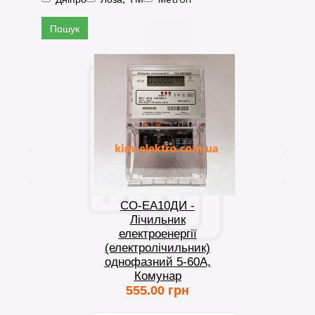
Пошук
СО-ЕА10ДИ -
Лічильник
електроенергії
(електролічильник)
однофазний 5-60А,
Комунар
555.00 грн