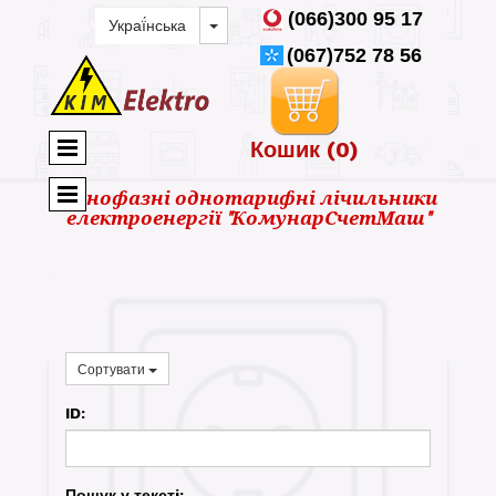
(066)300 95 17
(067)752 78 56
Кошик
(0)
Однофазні однотарифні лічильники
електроенергії "КомунарСчетМаш"
Сортувати
ID:
Пошук у текстi: