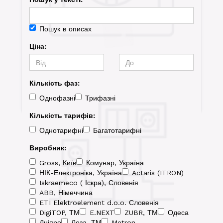
Пошук в описах
Ціна:
Кількість фаз:
Однофазні
Трифазні
Кількість тарифів:
Однотарифні
Багатотарифні
Виробник:
Gross, Київ
Комунар, Україна
НІК-Електроніка, Україна
Actaris (ITRON)
Iskraemeco ( Іскра), Словенія
ABB, Німеччина
ETI Elektroelement d.o.o. Словенія
DigiTOP, ТМ
E.NEXT
ZUBR, ТМ
Одеса
Дніпро
Лоза, ТМ
Metron